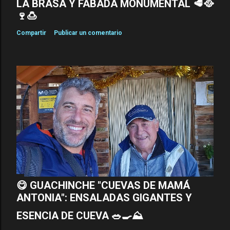
LA BRASA Y FABADA MONUMENTAL 🥩🥘
🍷🍮
Compartir
Publicar un comentario
😋 GUACHINCHE "CUEVAS DE MAMÁ
ANTONIA": ENSALADAS GIGANTES Y
ESENCIA DE CUEVA 🥗🍳⛰️