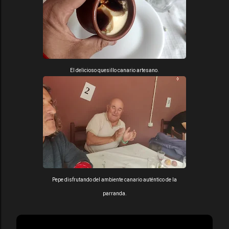
El delicioso quesillo canario artesano.
Pepe disfrutando del ambiente canario auténtico de la
parranda.