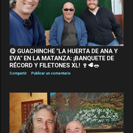
a
s
😋 GUACHINCHE "LA HUERTA DE ANA Y
EVA" EN LA MATANZA: ¡BANQUETE DE
RÉCORD Y FILETONES XL! 🍷🥩🥗
Compartir
Publicar un comentario