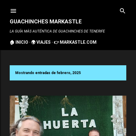
Ir al contenido principal
GUACHINCHES MARKASTLE
LA GUÍA MÁS AUTÉNTICA DE GUACHINCHES DE TENERIFE
🏠 INICIO
🌍 VIAJES
👉 MARKASTLE.COM
Mostrando entradas de febrero, 2025
MOSTRAR TODO
E
n
t
r
a
d