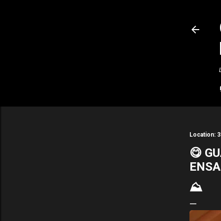
Location:
3
😋 G
ENSA
⛰️