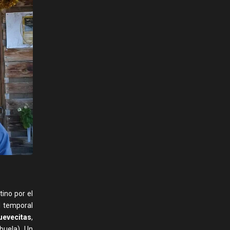
tino por el
l temporal
uevecitas
,
buela). Un