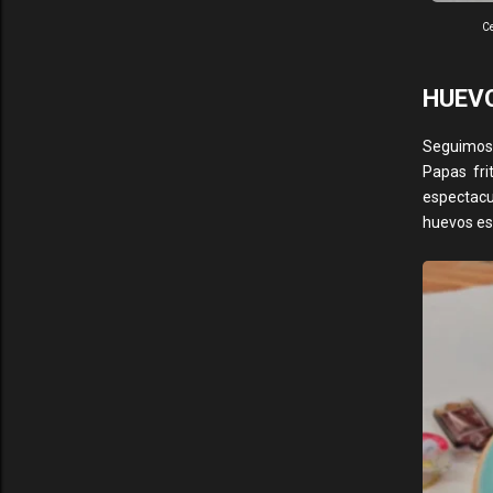
Ce
HUEVO
Seguimos
Papas fri
espectacu
huevos est