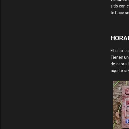
sitio con
te hace s
HORAR
El sitio 
Tienen un
de cabra. 
aquí te si