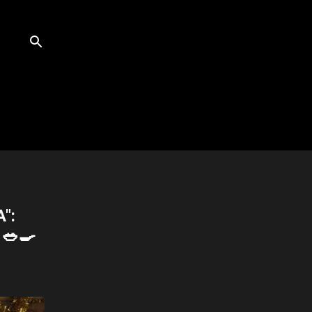
":
🥗🍳