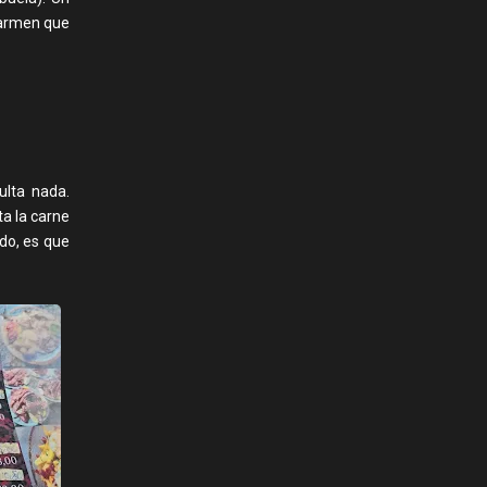
Carmen que
ulta nada.
a la carne
odo, es que