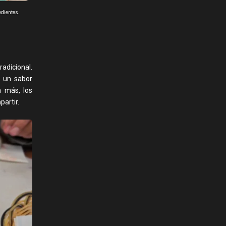
edientes.
radicional.
a un sabor
n más, los
artir.