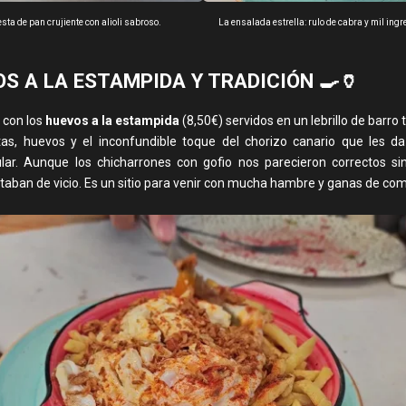
sta de pan crujiente con alioli sabroso.
La ensalada estrella: rulo de cabra y mil ingr
S A LA ESTAMPIDA Y TRADICIÓN 🍳🏺
 con los
huevos a la estampida
(8,50€) servidos en un lebrillo de barro t
tas, huevos y el inconfundible toque del chorizo canario que les d
lar. Aunque los chicharrones con gofio nos parecieron correctos si
aban de vicio. Es un sitio para venir con mucha hambre y ganas de comp