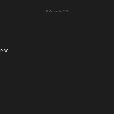
© MarKastle 2026
RIOS