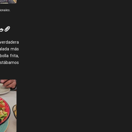
ionales.
🥖
 verdadera
salada más
lla frita,
 estábamos