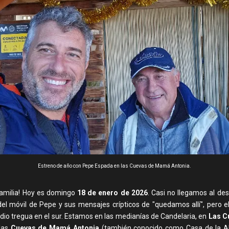
Estreno de año con Pepe Espada en las Cuevas de Mamá Antonia.
 familia! Hoy es domingo
18 de enero de 2026
. Casi no llegamos al des
del móvil de Pepe y sus mensajes crípticos de "quedamos allí", pero e
dio tregua en el sur. Estamos en las medianías de Candelaria, en
Las C
 las
Cuevas de Mamá Antonia
(también conocido como Casa de la A