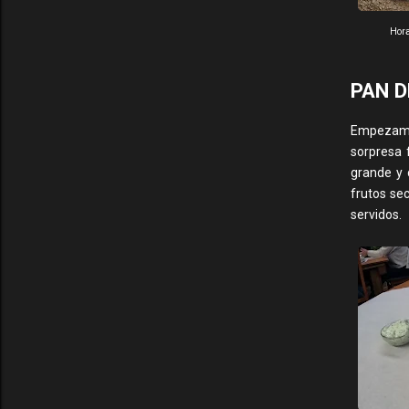
Hora
PAN D
Empezam
sorpresa 
grande y 
frutos se
servidos.