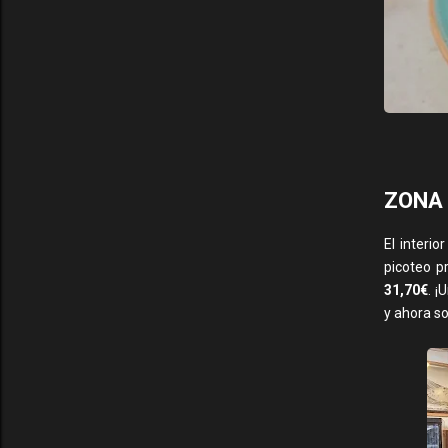
ZONA 
El interio
picoteo p
31,70€
. ¡
y ahora so