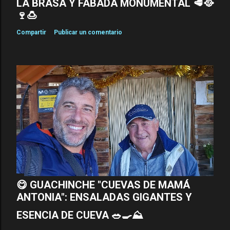
LA BRASA Y FABADA MONUMENTAL 🥩🥘
🍷🍮
Compartir
Publicar un comentario
😋 GUACHINCHE "CUEVAS DE MAMÁ
ANTONIA": ENSALADAS GIGANTES Y
ESENCIA DE CUEVA 🥗🍳⛰️